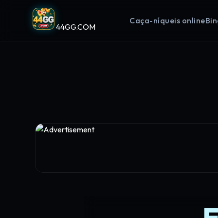
Caça-níqueis online
Bin
44GG.COM
E