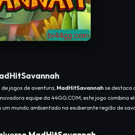
MadHitSavannah
de jogos de aventura,
MadHitSavannah
se destaca 
a inovadora equipe da 44GG.COM, este jogo combina e
m um mundo ambientado na exuberante região de savan
Universo MadHitSavannah