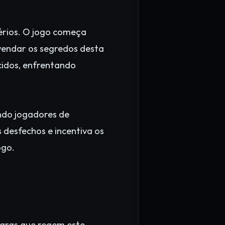
érios. O jogo começa
vendar os segredos desta
ecidos, enfrentando
indo jogadores de
s desfechos e incentiva os
ogo.
egras que regem este