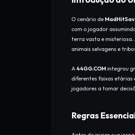
O cenário de
MadHitSa
com o jogador assumindo
terra vasta e misteriosa.
animais selvagens e tribo
A
44GG.COM
integrou gr
diferentes faixas etárias 
jogadores a tomar decis
Regras Essenci
Antes de iniciar sua jor