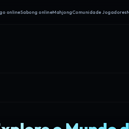
go online
Sabong online
Mahjong
Comunidade Jogadores
xplore o Mundo 