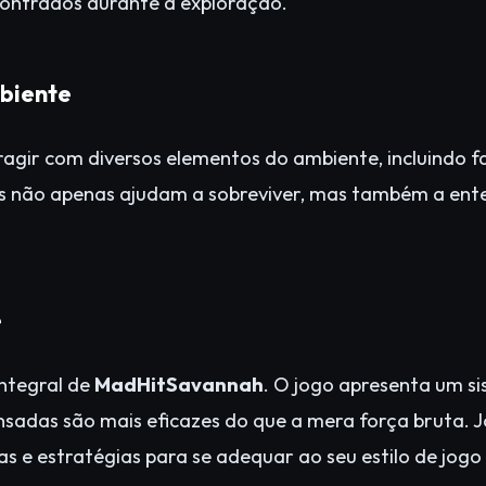
contrados durante a exploração.
biente
agir com diversos elementos do ambiente, incluindo f
es não apenas ajudam a sobreviver, mas também a ent
e
ntegral de
MadHitSavannah
. O jogo apresenta um s
nsadas são mais eficazes do que a mera força bruta.
s e estratégias para se adequar ao seu estilo de jogo 