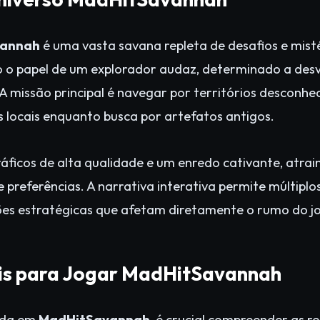
vannah
é uma vasta savana repleta de desafios e mist
 o papel de um explorador audaz, determinado a des
 A missão principal é navegar por territórios desconh
s locais enquanto busca por artefatos antigos.
áficos de alta qualidade e um enredo cativante, atra
e preferências. A narrativa interativa permite múltiplo
ões estratégicas que afetam diretamente o rumo do j
ais para Jogar MadHitSavannah
nada em
MadHitSavannah
, é crucial compreender as r